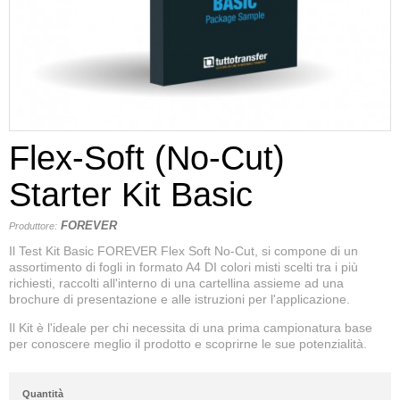
Flex-Soft (No-Cut)
Starter Kit Basic
FOREVER
Produttore:
Il Test Kit Basic FOREVER Flex Soft No-Cut, si compone di un
assortimento di fogli in formato A4 DI colori misti scelti tra i più
richiesti, raccolti all'interno di una cartellina assieme ad una
brochure di presentazione e alle istruzioni per l'applicazione.
Il Kit è l'ideale per chi necessita di una prima campionatura base
per conoscere meglio il prodotto e scoprirne le sue potenzialità.
Quantità