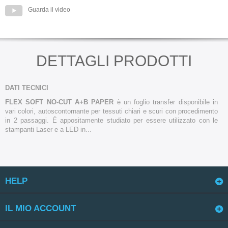
Guarda il video
DETTAGLI PRODOTTI
DATI TECNICI
FLEX SOFT NO-CUT
A+B PAPER
è un foglio transfer disponibile in
vari colori, autoscontornante per tessuti chiari e scuri con procedimento
in 2 passaggi. É appositamente studiato per essere utilizzato con le
stampanti Laser e a LED in...
HELP
IL MIO ACCOUNT