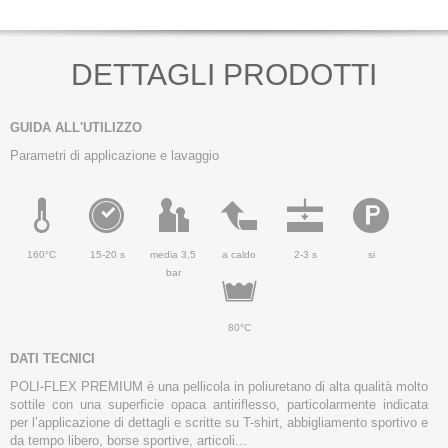
DETTAGLI PRODOTTI
GUIDA ALL'UTILIZZO
Parametri di applicazione e lavaggio
160°C
15-20 s
media 3,5
a caldo
2-3 s
si
bar
80°C
DATI TECNICI
POLI-FLEX PREMIUM è una pellicola in poliuretano di alta qualità molto
sottile con una superficie opaca antiriflesso, particolarmente indicata
per l’applicazione di dettagli e scritte su T-shirt, abbigliamento sportivo e
da tempo libero, borse sportive, articoli...