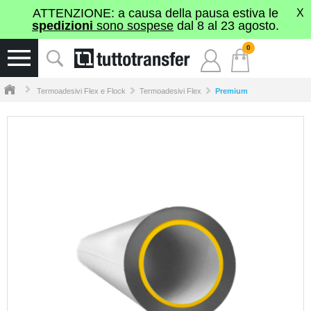
ATTENZIONE: a causa della pausa estiva le
X
spedizioni
sono sospese
dal 8 al 23 agosto.
0
Termoadesivi Flex e Flock
Termoadesivi Flex
Premium